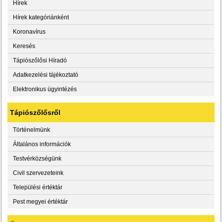
Hírek
Hírek kategóriánként
Koronavírus
Keresés
Tápiószőlősi Híradó
Adatkezelési tájékoztató
Elektronikus ügyintézés
Tápiószőlősről
Történelmünk
Általános információk
Testvérközségünk
Civil szervezeteink
Települési értéktár
Pest megyei értéktár