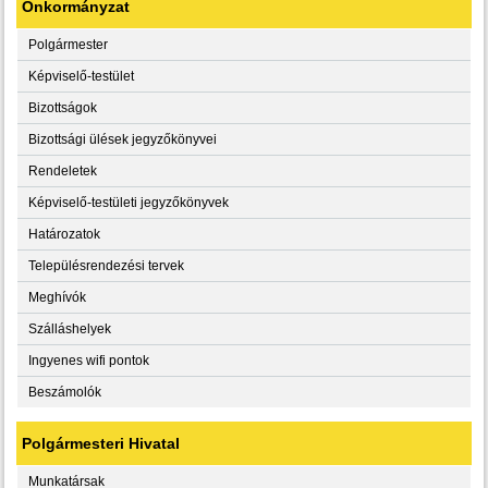
Önkormányzat
Polgármester
Képviselő-testület
Bizottságok
Bizottsági ülések jegyzőkönyvei
Rendeletek
Képviselő-testületi jegyzőkönyvek
Határozatok
Településrendezési tervek
Meghívók
Szálláshelyek
Ingyenes wifi pontok
Beszámolók
Polgármesteri Hivatal
Munkatársak