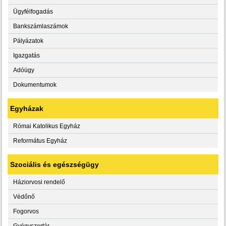
Ügyfélfogadás
Bankszámlaszámok
Pályázatok
Igazgatás
Adóügy
Dokumentumok
Egyházak
Római Katolikus Egyház
Református Egyház
Szociális és egészségügy
Háziorvosi rendelő
Védőnő
Fogorvos
Gyógyszertár