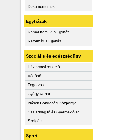
Dokumentumok
Egyházak
Római Katolikus Egyház
Református Egyház
Szociális és egészségügy
Háziorvosi rendelő
Védőnő
Fogorvos
Gyógyszertár
Idősek Gondozási Központja
Családsegítő és Gyermekjóléti
Szolgálat
Sport