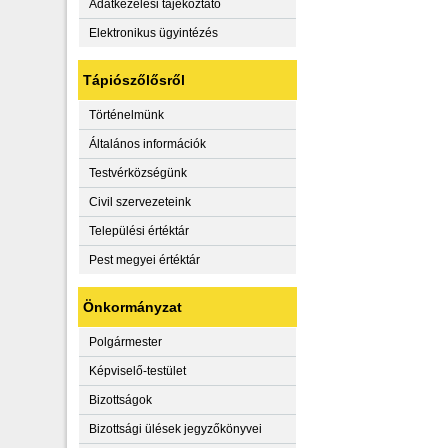
Adatkezelési tájékoztató
Elektronikus ügyintézés
Tápiószőlősről
Történelmünk
Általános információk
Testvérközségünk
Civil szervezeteink
Települési értéktár
Pest megyei értéktár
Önkormányzat
Polgármester
Képviselő-testület
Bizottságok
Bizottsági ülések jegyzőkönyvei