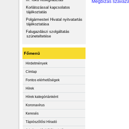
Megbízás szavazat
Korlátozással kapcsolatos
tájékoztatás
Polgármesteri Hivatal nyitvatartás
tájékoztatása
Falugazdászi szolgáltatás
szüneteltetése
Főmenü
Hirdetmények
Címlap
Fontos elérhetőségek
Hírek
Hírek kategóriánként
Koronavírus
Keresés
Tápiószőlősi Híradó