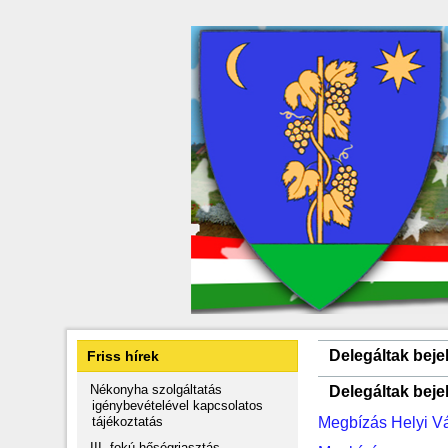
Delegáltak bejel
Friss hírek
Nékonyha szolgáltatás
Delegáltak bejel
igénybevételével kapcsolatos
tájékoztatás
Megbízás Helyi Vá
III. fokú hőségriasztás