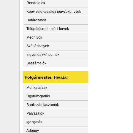
Rendeletek
Képviselő-testületi jegyzőkönyvek
Határozatok
Településrendezési tervek
Meghívók
Szálláshelyek
Ingyenes wifi pontok
Beszámolók
Polgármesteri Hivatal
Munkatársak
Ügyfélfogadás
Bankszámlaszámok
Pályázatok
Igazgatás
Adóügy