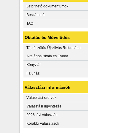
Letölthető dokumentumok
Beszámoló
TAO
Oktatás és Művelődés
Tápiószőlős-Újszilvás Református
Általános Iskola és Óvoda
Könyvtár
Faluház
Választási információk
Választási szervek
Választási ügyintézés
2026. évi választás
Korábbi választások