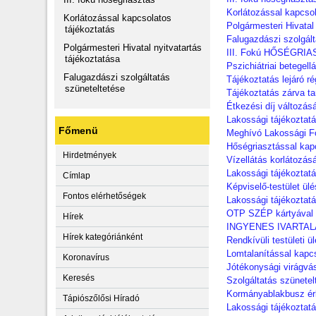
Korlátozással kapcsol
Korlátozással kapcsolatos
Polgármesteri Hivatal
tájékoztatás
Falugazdászi szolgált
Polgármesteri Hivatal nyitvatartás
III. Fokú HŐSÉGRI
tájékoztatása
Pszichiátriai betegell
Falugazdászi szolgáltatás
Tájékoztatás lejáró r
szüneteltetése
Tájékoztatás zárva ta
Étkezési díj változás
Lakossági tájékoztat
Főmenü
Meghívó Lakossági F
Hőségriasztással kap
Hirdetmények
Vízellátás korlátozásá
Lakossági tájékoztatá
Címlap
Képviselő-testület ü
Fontos elérhetőségek
Lakossági tájékoztat
OTP SZÉP kártyával t
Hírek
INGYENES IVARTAL
Hírek kategóriánként
Rendkívüli testületi 
Lomtalanítással kapcs
Koronavírus
Jótékonysági virágvá
Keresés
Szolgáltatás szünetel
Kormányablakbusz érk
Tápiószőlősi Híradó
Lakossági tájékoztat