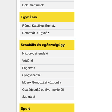
Dokumentumok
Egyházak
Római Katolikus Egyház
Református Egyház
Szociális és egészségügy
Háziorvosi rendelő
Védőnő
Fogorvos
Gyógyszertár
Idősek Gondozási Központja
Családsegítő és Gyermekjóléti
Szolgálat
Sport