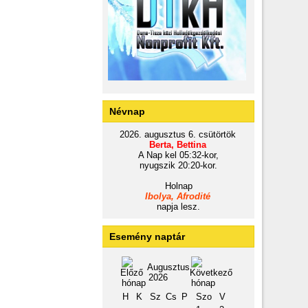
Névnap
2026. augusztus 6. csütörtök
Berta, Bettina
A Nap kel 05:32-kor,
nyugszik 20:20-kor.
Holnap
Ibolya, Afrodité
napja lesz.
Esemény naptár
Augusztus
2026
H
K
Sz
Cs
P
Szo
V