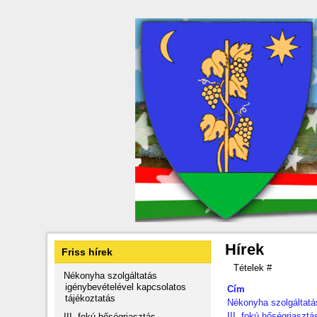
Hírek
Friss hírek
Tételek #
Nékonyha szolgáltatás
igénybevételével kapcsolatos
Cím
tájékoztatás
Nékonyha szolgáltatá
III. fokú hőségriasztá
III. fokú hőségriasztás