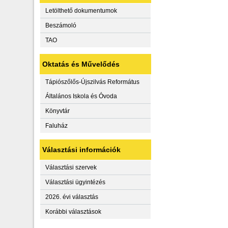
Letölthető dokumentumok
Beszámoló
TAO
Oktatás és Művelődés
Tápiószőlős-Újszilvás Református
Általános Iskola és Óvoda
Könyvtár
Faluház
Választási információk
Választási szervek
Választási ügyintézés
2026. évi választás
Korábbi választások