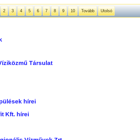
2
3
4
5
6
7
8
9
10
Tovább
Utolsó
k
Víziközmű Társulat
pülések hírei
 Kft. hírei
gionális Vízművek Zrt.