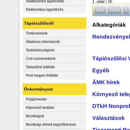
Adatkezelési tájékoztató
1. oldal / 25
Elektronikus ügyintézés
Első
Előző
1
Tápiószőlősről
Alkategóriák
Történelmünk
Rendezvénye
Általános információk
Testvérközségünk
Tápiószőlősi 
Civil szervezeteink
Települési értéktár
Egyéb
Pest megyei értéktár
ÁMK hírek
Önkormányzat
Környező tele
Polgármester
DTkH Nonprofit
Képviselő-testület
Bizottságok
Választások
Bizottsági ülések jegyzőkönyvei
Tiszamenti Re