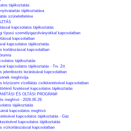
atos tájékoztatás
 nyitvatartás tájékoztatása
atás szüneteltetése
ASZTÁS
átással kapcsolatos tájékoztatás
égi típusú személyigazolványokkal kapcsolatban
rtással kapcsolatban
ával kapcsolatos tájékoztatás.
ás korlátozással kapcsolatban
órumra
csolatos tájékoztatás
val kapcsolatos tájékoztatás - Trv. Zrt
s jelentkezés lezárásával kapcsolatban
lésének meghívója
ás közüzemi vízellátás csökkentésével kapcsolatban
örténő fizetéssel kapcsolatos tájékoztatás
ANÍTÁSI ÉS OLTÁSI PROGRAM!
ülés meghívó - 2026.05.29.
olatos tájékoztatás
sárral kapcsolatos meghívó
tetésével kapcsolatos tájékoztatás - Gáz
ezésével kapcsolatos tájékoztatás
ás vízkorlátozással kapcsolatban