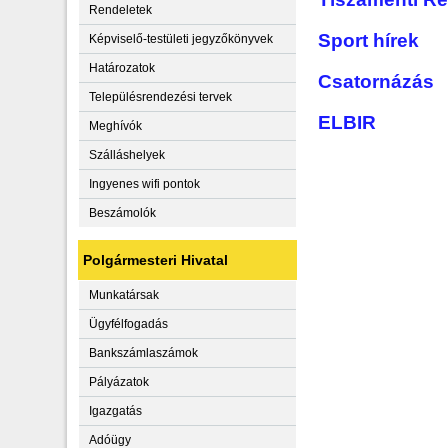
Rendeletek
Sport hírek
Képviselő-testületi jegyzőkönyvek
Határozatok
Csatornázás
Településrendezési tervek
ELBIR
Meghívók
Szálláshelyek
Ingyenes wifi pontok
Beszámolók
Polgármesteri Hivatal
Munkatársak
Ügyfélfogadás
Bankszámlaszámok
Pályázatok
Igazgatás
Adóügy