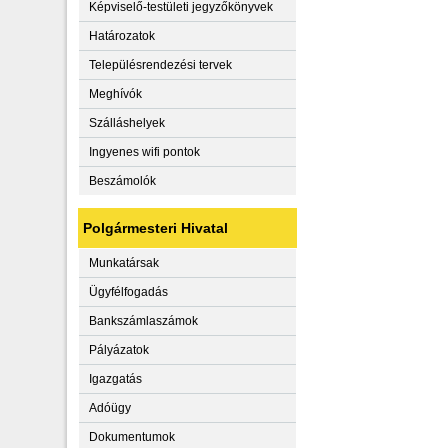
Képviselő-testületi jegyzőkönyvek
Határozatok
Településrendezési tervek
Meghívók
Szálláshelyek
Ingyenes wifi pontok
Beszámolók
Polgármesteri Hivatal
Munkatársak
Ügyfélfogadás
Bankszámlaszámok
Pályázatok
Igazgatás
Adóügy
Dokumentumok