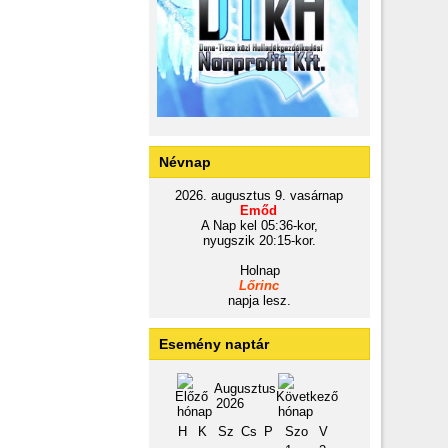
Névnap
2026. augusztus 9. vasárnap
Emőd
A Nap kel 05:36-kor,
nyugszik 20:15-kor.
Holnap
Lőrinc
napja lesz.
Esemény naptár
Augusztus
2026
H
K
Sz
Cs
P
Szo
V