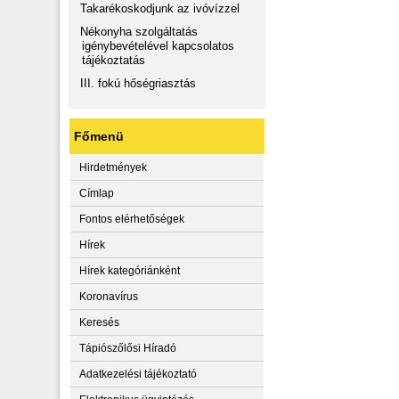
Takarékoskodjunk az ivóvízzel
Nékonyha szolgáltatás
igénybevételével kapcsolatos
tájékoztatás
III. fokú hőségriasztás
Főmenü
Hirdetmények
Címlap
Fontos elérhetőségek
Hírek
Hírek kategóriánként
Koronavírus
Keresés
Tápiószőlősi Híradó
Adatkezelési tájékoztató