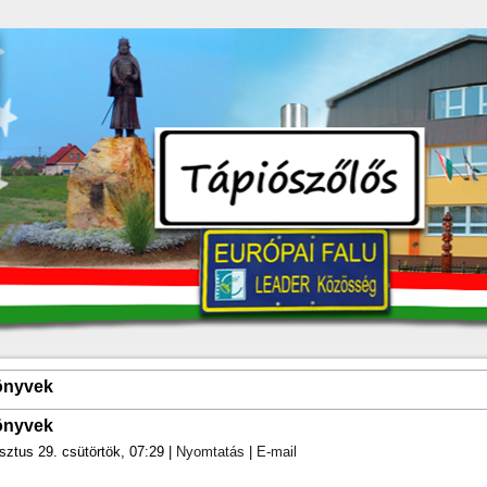
önyvek
önyvek
sztus 29. csütörtök, 07:29
|
Nyomtatás
|
E-mail