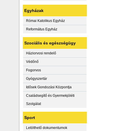
Egyházak
Római Katolikus Egyház
Református Egyház
Szociális és egészségügy
Háziorvosi rendelő
Védőnő
Fogorvos
Gyógyszertár
Idősek Gondozási Központja
Családsegítő és Gyermekjóléti
Szolgálat
Sport
Letölthető dokumentumok