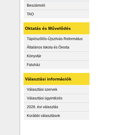
Beszámoló
TAO
Oktatás és Művelődés
Tápiószőlős-Újszilvás Református
Általános Iskola és Óvoda
Könyvtár
Faluház
Választási információk
Választási szervek
Választási ügyintézés
2026. évi választás
Korábbi választások