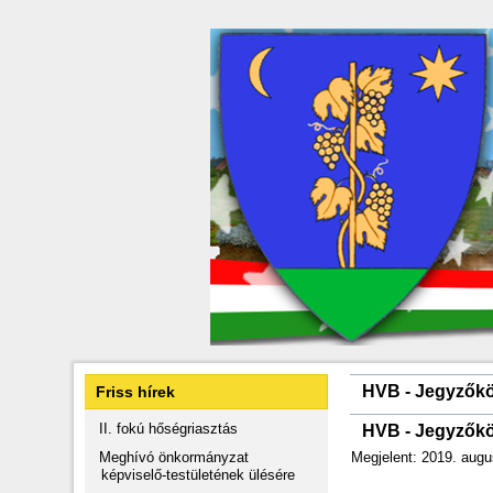
HVB - Jegyzők
Friss hírek
II. fokú hőségriasztás
HVB - Jegyzők
Meghívó önkormányzat
Megjelent: 2019. augu
képviselő-testületének ülésére