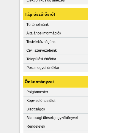
Elektronikus ügyintézés
Tápiószőlősről
Történelmünk
Általános információk
Testvérközségünk
Civil szervezeteink
Települési értéktár
Pest megyei értéktár
Önkormányzat
Polgármester
Képviselő-testület
Bizottságok
Bizottsági ülések jegyzőkönyvei
Rendeletek