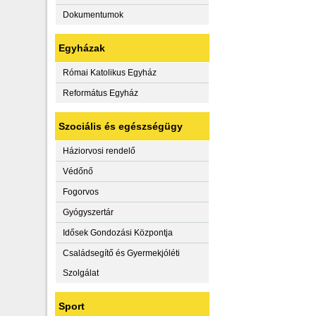
Dokumentumok
Egyházak
Római Katolikus Egyház
Református Egyház
Szociális és egészségügy
Háziorvosi rendelő
Védőnő
Fogorvos
Gyógyszertár
Idősek Gondozási Központja
Családsegítő és Gyermekjóléti
Szolgálat
Sport