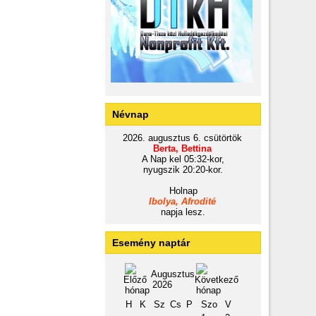
Névnap
2026. augusztus 6. csütörtök
Berta, Bettina
A Nap kel 05:32-kor,
nyugszik 20:20-kor.
Holnap
Ibolya, Afrodité
napja lesz.
Esemény naptár
Augusztus
2026
H
K
Sz
Cs
P
Szo
V