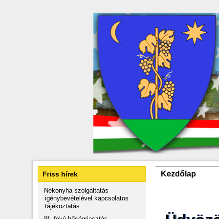
Kezdőlap
Friss hírek
Nékonyha szolgáltatás
igénybevételével kapcsolatos
tájékoztatás
III. fokú hőségriasztás