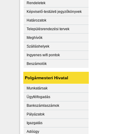
Rendeletek
Képviselő-testületi jegyzőkönyvek
Határozatok
Településrendezési tervek
Meghívók
Szálláshelyek
Ingyenes wifi pontok
Beszámolók
Polgármesteri Hivatal
Munkatársak
Ügyfélfogadás
Bankszámlaszámok
Pályázatok
Igazgatás
Adóügy