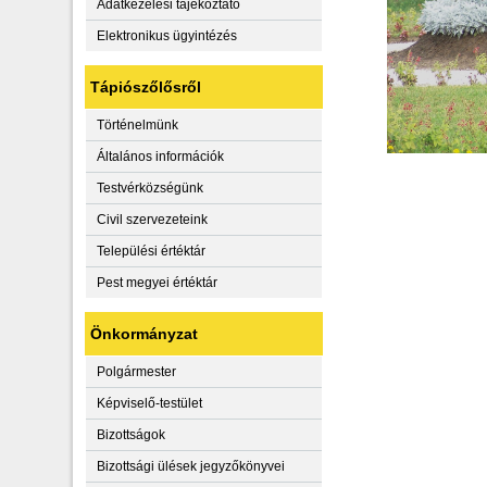
Adatkezelési tájékoztató
Elektronikus ügyintézés
Tápiószőlősről
Történelmünk
Általános információk
Testvérközségünk
Civil szervezeteink
Települési értéktár
Pest megyei értéktár
Önkormányzat
Polgármester
Képviselő-testület
Bizottságok
Bizottsági ülések jegyzőkönyvei