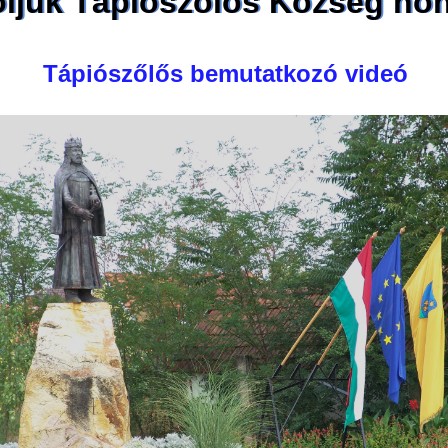
ljük Tápiószőlős Község hon
Tápiószőlős bemutatkozó videó