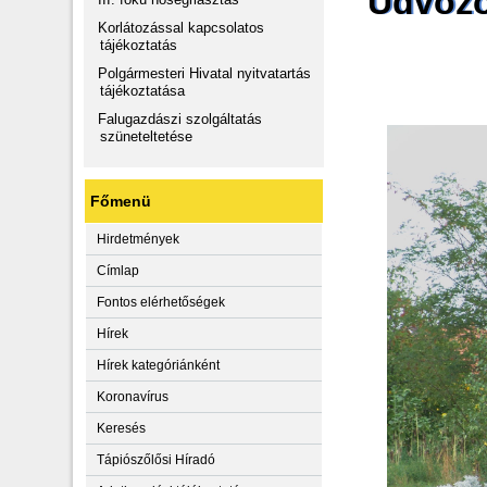
Üdvözö
Korlátozással kapcsolatos
tájékoztatás
Polgármesteri Hivatal nyitvatartás
tájékoztatása
Falugazdászi szolgáltatás
szüneteltetése
Főmenü
Hirdetmények
Címlap
Fontos elérhetőségek
Hírek
Hírek kategóriánként
Koronavírus
Keresés
Tápiószőlősi Híradó