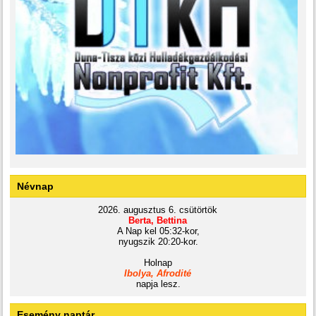
Névnap
2026. augusztus 6. csütörtök
Berta, Bettina
A Nap kel 05:32-kor,
nyugszik 20:20-kor.
Holnap
Ibolya, Afrodité
napja lesz.
Esemény naptár