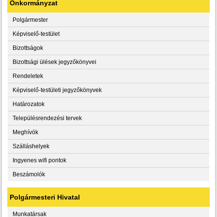
Önkormányzat
Polgármester
Képviselő-testület
Bizottságok
Bizottsági ülések jegyzőkönyvei
Rendeletek
Képviselő-testületi jegyzőkönyvek
Határozatok
Településrendezési tervek
Meghívók
Szálláshelyek
Ingyenes wifi pontok
Beszámolók
Polgármesteri Hivatal
Munkatársak