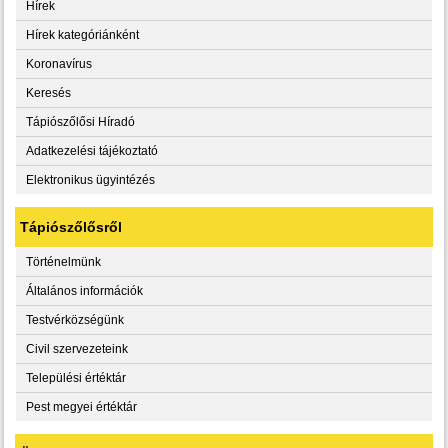
Hírek
Hírek kategóriánként
Koronavírus
Keresés
Tápiószőlősi Híradó
Adatkezelési tájékoztató
Elektronikus ügyintézés
Tápiószőlősről
Történelmünk
Általános információk
Testvérközségünk
Civil szervezeteink
Települési értéktár
Pest megyei értéktár