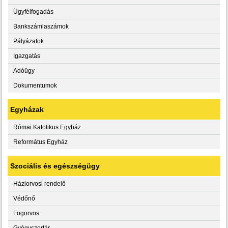
Ügyfélfogadás
Bankszámlaszámok
Pályázatok
Igazgatás
Adóügy
Dokumentumok
Egyházak
Római Katolikus Egyház
Református Egyház
Szociális és egészségügy
Háziorvosi rendelő
Védőnő
Fogorvos
Gyógyszertár