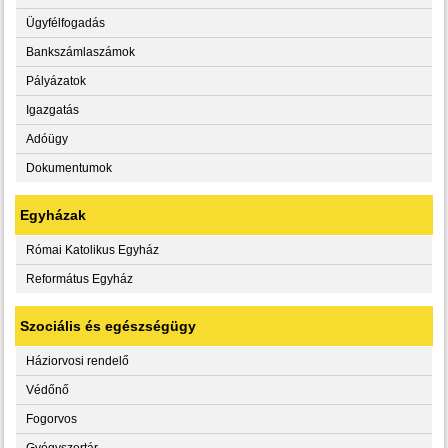
Ügyfélfogadás
Bankszámlaszámok
Pályázatok
Igazgatás
Adóügy
Dokumentumok
Egyházak
Római Katolikus Egyház
Református Egyház
Szociális és egészségügy
Háziorvosi rendelő
Védőnő
Fogorvos
Gyógyszertár