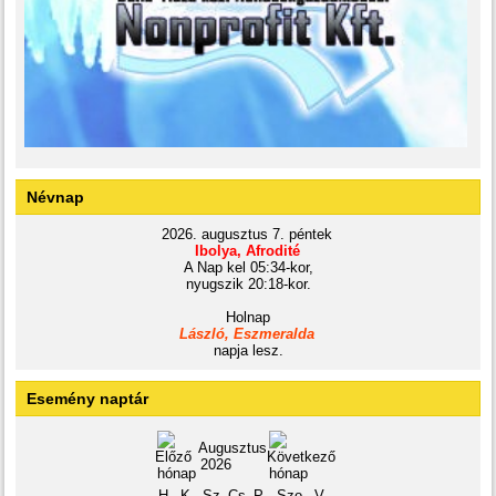
Névnap
2026. augusztus 7. péntek
Ibolya, Afrodité
A Nap kel 05:34-kor,
nyugszik 20:18-kor.
Holnap
László, Eszmeralda
napja lesz.
Esemény naptár
Augusztus
2026
H
K
Sz
Cs
P
Szo
V