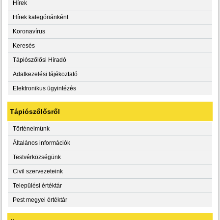
Hírek
Hírek kategóriánként
Koronavírus
Keresés
Tápiószőlősi Híradó
Adatkezelési tájékoztató
Elektronikus ügyintézés
Tápiószőlősről
Történelmünk
Általános információk
Testvérközségünk
Civil szervezeteink
Települési értéktár
Pest megyei értéktár