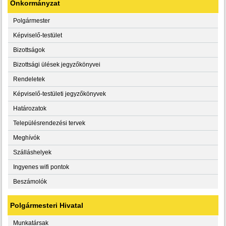
Önkormányzat
Polgármester
Képviselő-testület
Bizottságok
Bizottsági ülések jegyzőkönyvei
Rendeletek
Képviselő-testületi jegyzőkönyvek
Határozatok
Településrendezési tervek
Meghívók
Szálláshelyek
Ingyenes wifi pontok
Beszámolók
Polgármesteri Hivatal
Munkatársak