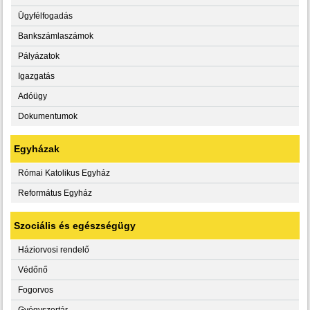
Ügyfélfogadás
Bankszámlaszámok
Pályázatok
Igazgatás
Adóügy
Dokumentumok
Egyházak
Római Katolikus Egyház
Református Egyház
Szociális és egészségügy
Háziorvosi rendelő
Védőnő
Fogorvos
Gyógyszertár