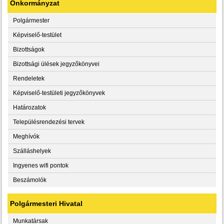
Önkormányzat
Polgármester
Képviselő-testület
Bizottságok
Bizottsági ülések jegyzőkönyvei
Rendeletek
Képviselő-testületi jegyzőkönyvek
Határozatok
Településrendezési tervek
Meghívók
Szálláshelyek
Ingyenes wifi pontok
Beszámolók
Polgármesteri Hivatal
Munkatársak