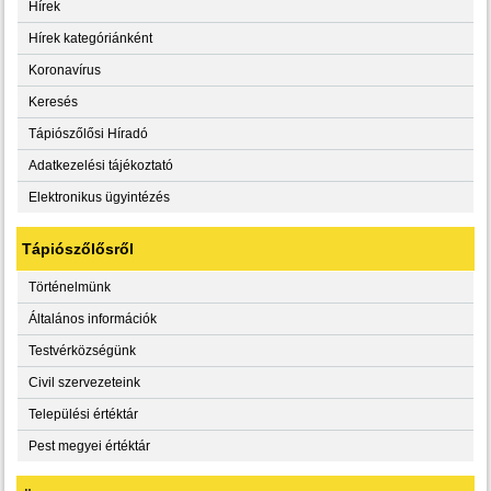
Hírek
Hírek kategóriánként
Koronavírus
Keresés
Tápiószőlősi Híradó
Adatkezelési tájékoztató
Elektronikus ügyintézés
Tápiószőlősről
Történelmünk
Általános információk
Testvérközségünk
Civil szervezeteink
Települési értéktár
Pest megyei értéktár