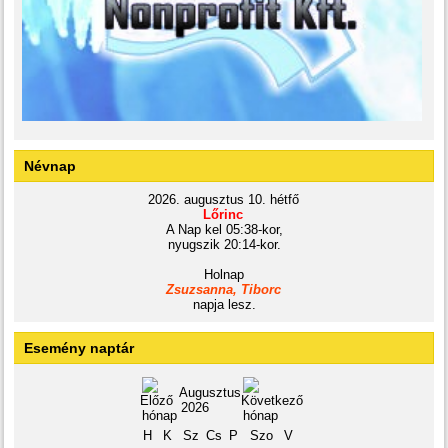
Névnap
2026. augusztus 10. hétfő
Lőrinc
A Nap kel 05:38-kor,
nyugszik 20:14-kor.
Holnap
Zsuzsanna, Tiborc
napja lesz.
Esemény naptár
Augusztus
2026
H
K
Sz
Cs
P
Szo
V