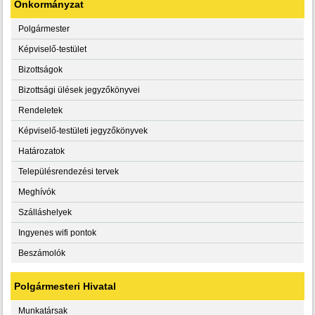
Önkormányzat
Polgármester
Képviselő-testület
Bizottságok
Bizottsági ülések jegyzőkönyvei
Rendeletek
Képviselő-testületi jegyzőkönyvek
Határozatok
Településrendezési tervek
Meghívók
Szálláshelyek
Ingyenes wifi pontok
Beszámolók
Polgármesteri Hivatal
Munkatársak