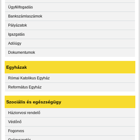
Ügyfélfogadás
Bankszámlaszámok
Pályázatok
Igazgatás
Adóügy
Dokumentumok
Egyházak
Római Katolikus Egyház
Református Egyház
Szociális és egészségügy
Háziorvosi rendelő
Védőnő
Fogorvos
Gyógyszertár