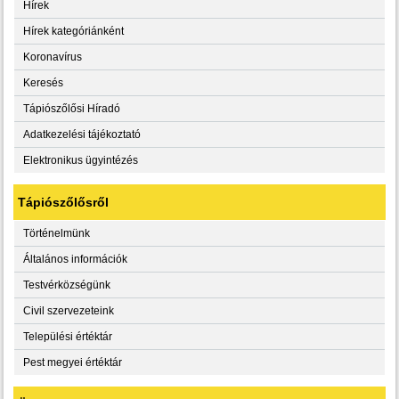
Hírek
Hírek kategóriánként
Koronavírus
Keresés
Tápiószőlősi Híradó
Adatkezelési tájékoztató
Elektronikus ügyintézés
Tápiószőlősről
Történelmünk
Általános információk
Testvérközségünk
Civil szervezeteink
Települési értéktár
Pest megyei értéktár