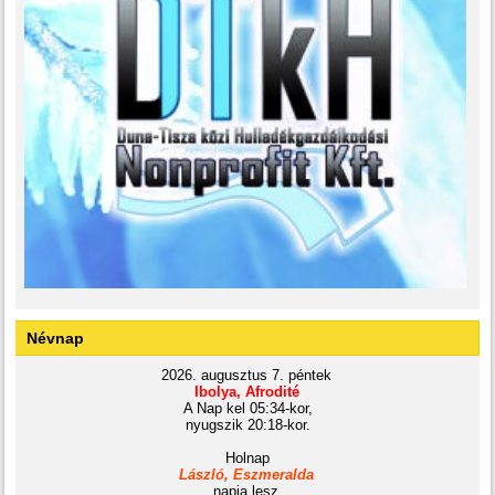
Névnap
2026. augusztus 7. péntek
Ibolya, Afrodité
A Nap kel 05:34-kor,
nyugszik 20:18-kor.
Holnap
László, Eszmeralda
napja lesz.