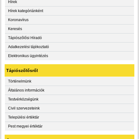
Hírek
Hírek kategóriánként
Koronavírus
Keresés
Tápiószőlősi Híradó
Adatkezelési tájékoztató
Elektronikus ügyintézés
Tápiószőlősről
Történelmünk
Általános információk
Testvérközségünk
Civil szervezeteink
Települési értéktár
Pest megyei értéktár