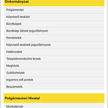
Önkormányzat
Polgármester
Képviselő-testület
Bizottságok
Bizottsági ülések jegyzőkönyvei
Rendeletek
Képviselő-testületi jegyzőkönyvek
Határozatok
Településrendezési tervek
Meghívók
Szálláshelyek
Ingyenes wifi pontok
Beszámolók
Polgármesteri Hivatal
Munkatársak