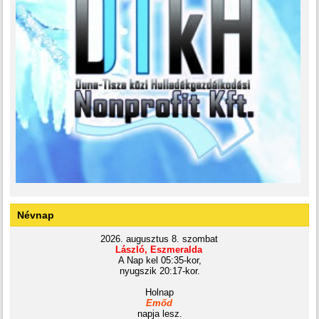
Névnap
2026. augusztus 8. szombat
László, Eszmeralda
A Nap kel 05:35-kor,
nyugszik 20:17-kor.
Holnap
Emőd
napja lesz.