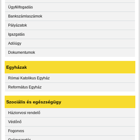
Ügyfélfogadás
Bankszámlaszámok
Pályázatok
Igazgatás
Adóügy
Dokumentumok
Egyházak
Római Katolikus Egyház
Református Egyház
Szociális és egészségügy
Háziorvosi rendelő
Védőnő
Fogorvos
Gyógyszertár