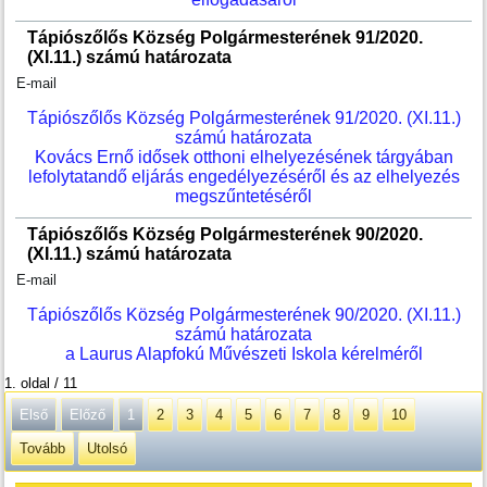
Tápiószőlős Község Polgármesterének 91/2020.
(XI.11.) számú határozata
E-mail
Tápiószőlős Község Polgármesterének 91/2020. (XI.11.)
számú határozata
Kovács Ernő idősek otthoni elhelyezésének tárgyában
lefolytatandő eljárás engedélyezéséről és az elhelyezés
megszűntetéséről
Tápiószőlős Község Polgármesterének 90/2020.
(XI.11.) számú határozata
E-mail
Tápiószőlős Község Polgármesterének 90/2020. (XI.11.)
számú határozata
a Laurus Alapfokú Művészeti Iskola kérelméről
1. oldal / 11
Első
Előző
1
2
3
4
5
6
7
8
9
10
Tovább
Utolsó