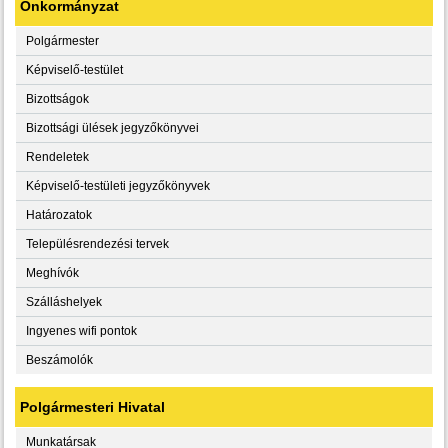
Önkormányzat
Polgármester
Képviselő-testület
Bizottságok
Bizottsági ülések jegyzőkönyvei
Rendeletek
Képviselő-testületi jegyzőkönyvek
Határozatok
Településrendezési tervek
Meghívók
Szálláshelyek
Ingyenes wifi pontok
Beszámolók
Polgármesteri Hivatal
Munkatársak