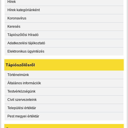
Hírek
Hírek kategóriánként
Koronavírus
Keresés
Tápiószőlősi Híradó
Adatkezelési tájékoztató
Elektronikus ügyintézés
Tápiószőlősről
Történelmünk
Általános információk
Testvérközségünk
Civil szervezeteink
Települési értéktár
Pest megyei értéktár