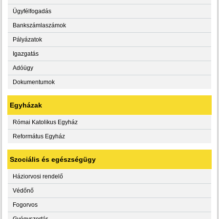
Ügyfélfogadás
Bankszámlaszámok
Pályázatok
Igazgatás
Adóügy
Dokumentumok
Egyházak
Római Katolikus Egyház
Református Egyház
Szociális és egészségügy
Háziorvosi rendelő
Védőnő
Fogorvos
Gyógyszertár