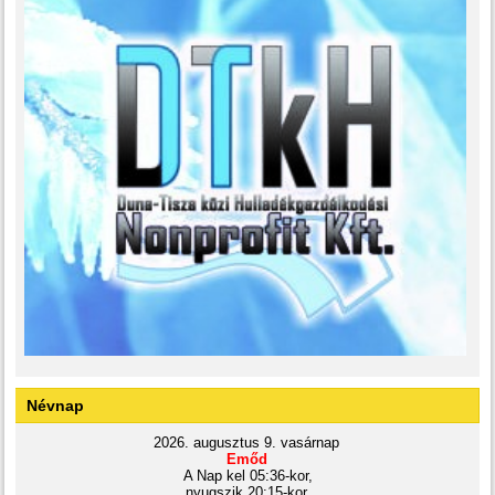
Névnap
2026. augusztus 9. vasárnap
Emőd
A Nap kel 05:36-kor,
nyugszik 20:15-kor.