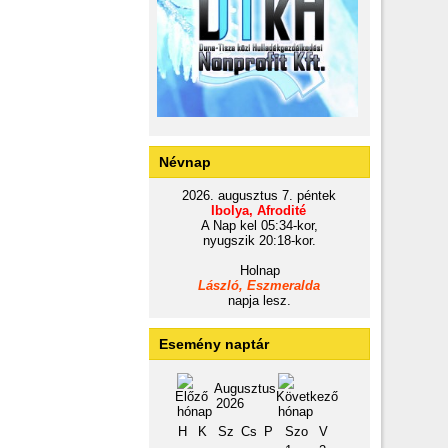
Névnap
2026. augusztus 7. péntek
Ibolya, Afrodité
A Nap kel 05:34-kor,
nyugszik 20:18-kor.
Holnap
László, Eszmeralda
napja lesz.
Esemény naptár
Augusztus
2026
H
K
Sz
Cs
P
Szo
V