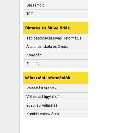
Beszámoló
TAO
Oktatás és Művelődés
Tápiószőlős-Újszilvás Református
Általános Iskola és Óvoda
Könyvtár
Faluház
Választási információk
Választási szervek
Választási ügyintézés
2026. évi választás
Korábbi választások