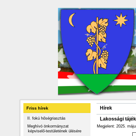
Hírek
Friss hírek
II. fokú hőségriasztás
Lakossági tájé
Meghívó önkormányzat
Megjelent: 2025. máju
képviselő-testületének ülésére