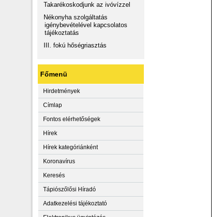
Takarékoskodjunk az ivóvízzel
Nékonyha szolgáltatás
igénybevételével kapcsolatos
tájékoztatás
III. fokú hőségriasztás
Főmenü
Hirdetmények
Címlap
Fontos elérhetőségek
Hírek
Hírek kategóriánként
Koronavírus
Keresés
Tápiószőlősi Híradó
Adatkezelési tájékoztató