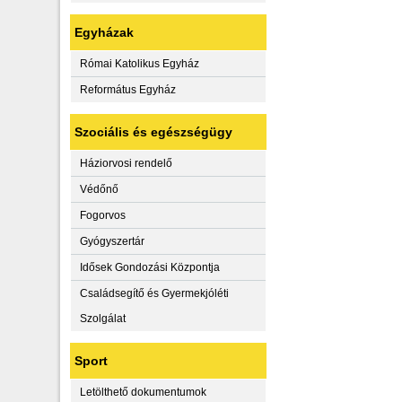
Egyházak
Római Katolikus Egyház
Református Egyház
Szociális és egészségügy
Háziorvosi rendelő
Védőnő
Fogorvos
Gyógyszertár
Idősek Gondozási Központja
Családsegítő és Gyermekjóléti
Szolgálat
Sport
Letölthető dokumentumok