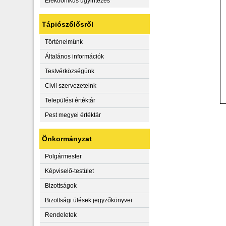
Elektronikus ügyintézés
Tápiószőlősről
Történelmünk
Általános információk
Testvérközségünk
Civil szervezeteink
Települési értéktár
Pest megyei értéktár
Önkormányzat
Polgármester
Képviselő-testület
Bizottságok
Bizottsági ülések jegyzőkönyvei
Rendeletek