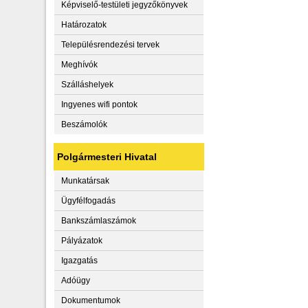
Képviselő-testületi jegyzőkönyvek
Határozatok
Településrendezési tervek
Meghívók
Szálláshelyek
Ingyenes wifi pontok
Beszámolók
Polgármesteri Hivatal
Munkatársak
Ügyfélfogadás
Bankszámlaszámok
Pályázatok
Igazgatás
Adóügy
Dokumentumok