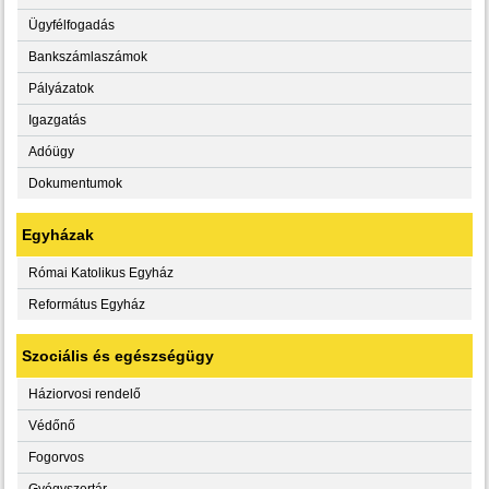
Ügyfélfogadás
Bankszámlaszámok
Pályázatok
Igazgatás
Adóügy
Dokumentumok
Egyházak
Római Katolikus Egyház
Református Egyház
Szociális és egészségügy
Háziorvosi rendelő
Védőnő
Fogorvos
Gyógyszertár