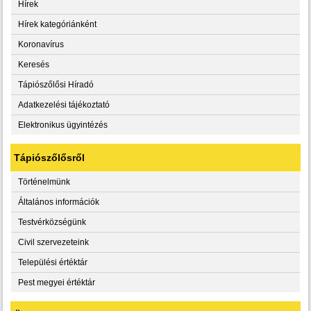
Hírek
Hírek kategóriánként
Koronavírus
Keresés
Tápiószőlősi Híradó
Adatkezelési tájékoztató
Elektronikus ügyintézés
Tápiószőlősről
Történelmünk
Általános információk
Testvérközségünk
Civil szervezeteink
Települési értéktár
Pest megyei értéktár