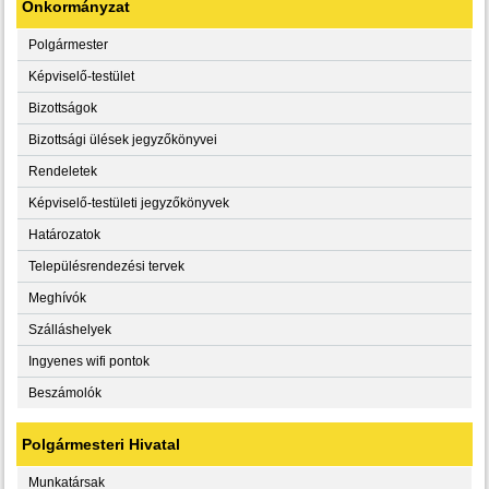
Önkormányzat
Polgármester
Képviselő-testület
Bizottságok
Bizottsági ülések jegyzőkönyvei
Rendeletek
Képviselő-testületi jegyzőkönyvek
Határozatok
Településrendezési tervek
Meghívók
Szálláshelyek
Ingyenes wifi pontok
Beszámolók
Polgármesteri Hivatal
Munkatársak