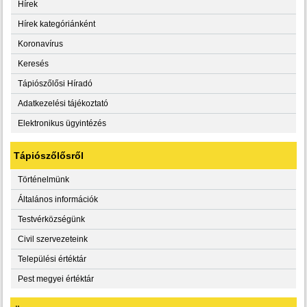
Hírek
Hírek kategóriánként
Koronavírus
Keresés
Tápiószőlősi Híradó
Adatkezelési tájékoztató
Elektronikus ügyintézés
Tápiószőlősről
Történelmünk
Általános információk
Testvérközségünk
Civil szervezeteink
Települési értéktár
Pest megyei értéktár