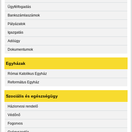
Ügyfélfogadás
Bankszámlaszámok
Pályázatok
Igazgatás
Adóügy
Dokumentumok
Egyházak
Római Katolikus Egyház
Református Egyház
Szociális és egészségügy
Háziorvosi rendelő
Védőnő
Fogorvos
Gyógyszertár