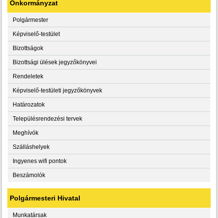
Önkormányzat
Polgármester
Képviselő-testület
Bizottságok
Bizottsági ülések jegyzőkönyvei
Rendeletek
Képviselő-testületi jegyzőkönyvek
Határozatok
Településrendezési tervek
Meghívók
Szálláshelyek
Ingyenes wifi pontok
Beszámolók
Polgármesteri Hivatal
Munkatársak