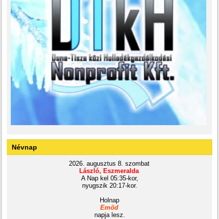
Névnap
2026. augusztus 8. szombat
László, Eszmeralda
A Nap kel 05:35-kor,
nyugszik 20:17-kor.
Holnap
Emőd
napja lesz.