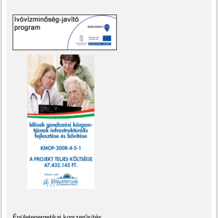
„Épületenergetikai korszerűsítés