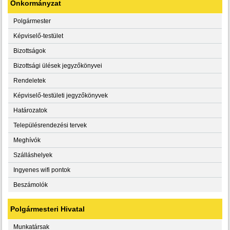
Önkormányzat
Polgármester
Képviselő-testület
Bizottságok
Bizottsági ülések jegyzőkönyvei
Rendeletek
Képviselő-testületi jegyzőkönyvek
Határozatok
Településrendezési tervek
Meghívók
Szálláshelyek
Ingyenes wifi pontok
Beszámolók
Polgármesteri Hivatal
Munkatársak