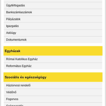
Ügyfélfogadás
Bankszámlaszámok
Pályázatok
Igazgatás
Adóügy
Dokumentumok
Egyházak
Római Katolikus Egyház
Református Egyház
Szociális és egészségügy
Háziorvosi rendelő
Védőnő
Fogorvos
Gyógyszertár