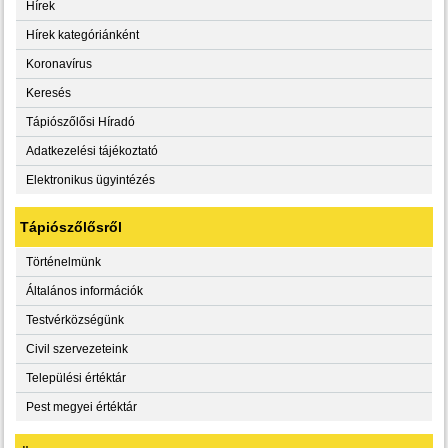
Hírek
Hírek kategóriánként
Koronavírus
Keresés
Tápiószőlősi Híradó
Adatkezelési tájékoztató
Elektronikus ügyintézés
Tápiószőlősről
Történelmünk
Általános információk
Testvérközségünk
Civil szervezeteink
Települési értéktár
Pest megyei értéktár