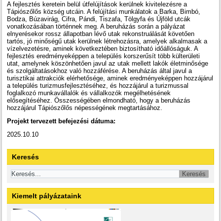
A fejlesztés keretein belül útfelújítások kerülnek kivitelezésre a
Tápiószőlős község utcáin. A felújítási munkálatok a Barka, Bimbó,
Bodza, Búzavirág, Cifra, Pándi, Tiszafa, Tölgyfa és Újföld utcák
vonatkozásában történnek meg. A beruházás során a pályázat
elnyerésekor rossz állapotban lévő utak rekonstruálását követően
tartós, jó minőségű utak kerülnek létrehozásra, amelyek alkalmasak a
vízelvezetésre, aminek következtében biztosítható időállóságuk. A
fejlesztés eredményeképpen a település korszerűsít több külterületi
utat, amelynek köszönhetően javul az utak mellett lakók életminősége
és szolgáltatásokhoz való hozzáférése. A beruházás által javul a
turisztikai attrakciók elérhetősége, aminek eredményeképpen hozzájárul
a település turizmusfejlesztéséhez, és hozzájárul a turizmussal
foglalkozó munkavállalók és vállalkozók megélhetésének
elősegítéséhez. Összességében elmondható, hogy a beruházás
hozzájárul Tápiószőlős népességének megtartásához.
Projekt tervezett befejezési dátuma:
2025.10.10
Keresés
Kiemelt pályázataink