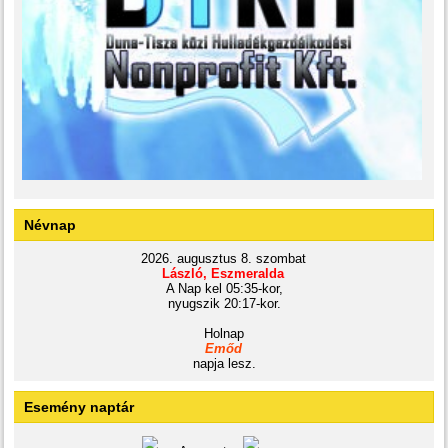
Névnap
2026. augusztus 8. szombat
László, Eszmeralda
A Nap kel 05:35-kor,
nyugszik 20:17-kor.
Holnap
Emőd
napja lesz.
Esemény naptár