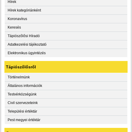
Hírek
Hírek kategóriánként
Koronavírus
Keresés
Tápiószőlősi Híradó
Adatkezelési tájékoztató
Elektronikus ügyintézés
Tápiószőlősről
Történelmünk
Általános információk
Testvérközségünk
Civil szervezeteink
Települési értéktár
Pest megyei értéktár