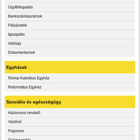
Ügyfélfogadás
Bankszámlaszámok
Pályázatok
Igazgatás
Adóügy
Dokumentumok
Egyházak
Római Katolikus Egyház
Református Egyház
Szociális és egészségügy
Háziorvosi rendelő
Védőnő
Fogorvos
Gyógyszertár