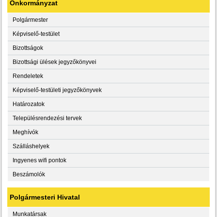
Önkormányzat
Polgármester
Képviselő-testület
Bizottságok
Bizottsági ülések jegyzőkönyvei
Rendeletek
Képviselő-testületi jegyzőkönyvek
Határozatok
Településrendezési tervek
Meghívók
Szálláshelyek
Ingyenes wifi pontok
Beszámolók
Polgármesteri Hivatal
Munkatársak