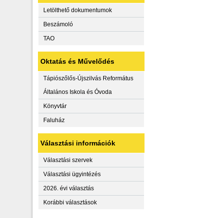
Letölthető dokumentumok
Beszámoló
TAO
Oktatás és Művelődés
Tápiószőlős-Újszilvás Református
Általános Iskola és Óvoda
Könyvtár
Faluház
Választási információk
Választási szervek
Választási ügyintézés
2026. évi választás
Korábbi választások