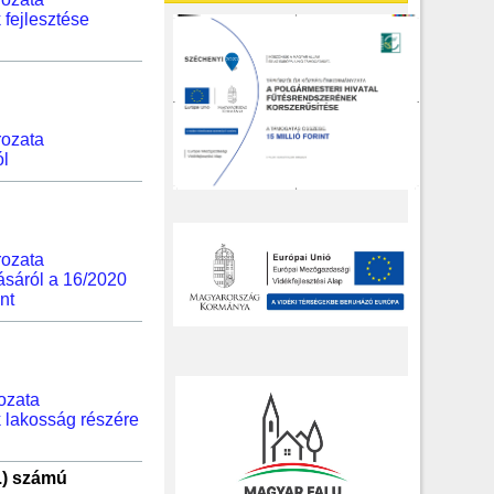
 fejlesztése
rozata
ól
rozata
ásáról a 16/2020
nt
ozata
k lakosság részére
.) számú