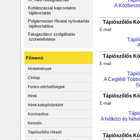
A Közbeszer
Korlátozással kapcsolatos
tájékoztatás
Polgármesteri Hivatal nyitvatartás
Tápiószőlős Kö
tájékoztatása
E-mail
Falugazdászi szolgáltatás
szüneteltetése
Tápió
A
Tápiószőlős Kö
Főmenü
E-mail
Hirdetmények
Tápió
Címlap
A Ceglédi Többc
(
Fontos elérhetőségek
Tápiószőlős Kö
Hírek
E-mail
Hírek kategóriánként
Tápi
Koronavírus
A hétközi és hétvé
Keresés
Tápiószőlősi Híradó
Tápiószőlős Kö