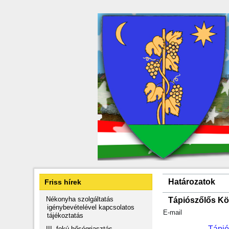
Határozatok
Friss hírek
Nékonyha szolgáltatás
Tápiószőlős Kö
igénybevételével kapcsolatos
E-mail
tájékoztatás
Tápió
III. fokú hőségriasztás