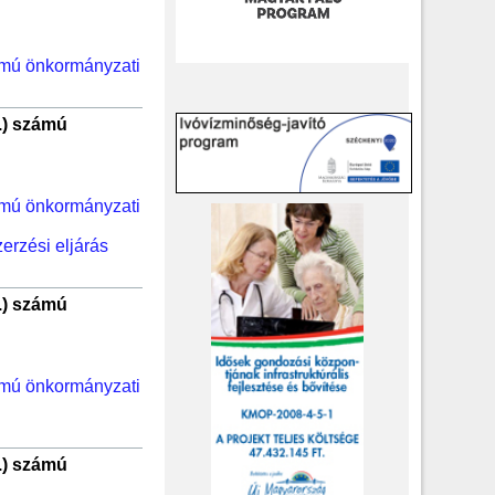
ámú önkormányzati
.) számú
ámú önkormányzati
erzési eljárás
.) számú
ámú önkormányzati
.) számú