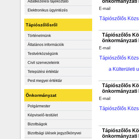
önkormányzati 
Adatkezelési tájékoztató
E-mail
Elektronikus ügyintézés
Tápiószőlős Közs
Tápiószőlősről
Tápiószőlős Kö
Történelmünk
önkormányzati 
Általános információk
E-mail
Testvérközségünk
Tápiószőlős Közs
Civil szervezeteink
a Külterületi 
Települési értéktár
Pest megyei értéktár
Tápiószőlős Kö
önkormányzati 
Önkormányzat
E-mail
Polgármester
Tápiószőlős Közs
Képviselő-testület
Bizottságok
Tápiószőlős Kö
Bizottsági ülések jegyzőkönyvei
önkormányzati 