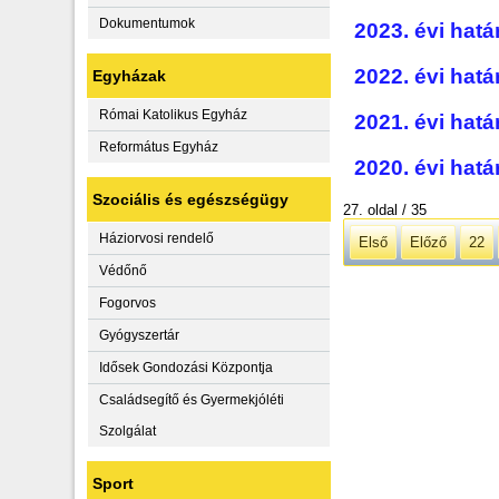
Dokumentumok
2023. évi hat
2022. évi hat
Egyházak
Római Katolikus Egyház
2021. évi hat
Református Egyház
2020. évi hat
Szociális és egészségügy
27. oldal / 35
Háziorvosi rendelő
Első
Előző
22
Védőnő
Fogorvos
Gyógyszertár
Idősek Gondozási Központja
Családsegítő és Gyermekjóléti
Szolgálat
Sport