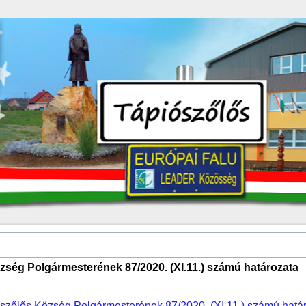
zség Polgármesterének 87/2020. (XI.11.) számú határozata
szőlős Község Polgármesterének 87/2020. (XI.11.) számú hatá