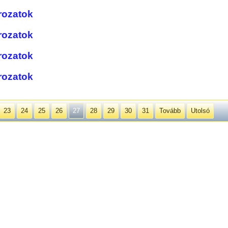
ározatok
ározatok
ározatok
ározatok
23
24
25
26
27
28
29
30
31
Tovább
Utolsó