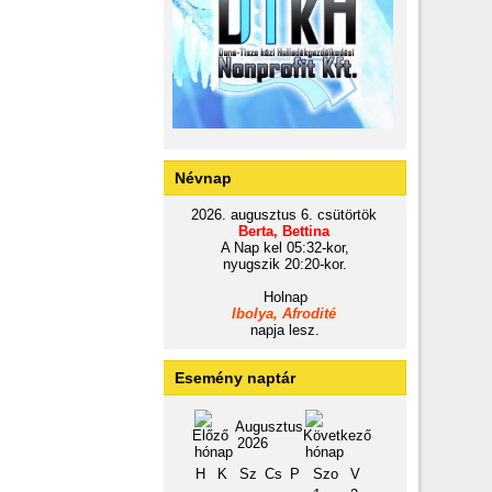
Névnap
2026. augusztus 6. csütörtök
Berta, Bettina
A Nap kel 05:32-kor,
nyugszik 20:20-kor.
Holnap
Ibolya, Afrodité
napja lesz.
Esemény naptár
Augusztus
2026
H
K
Sz
Cs
P
Szo
V