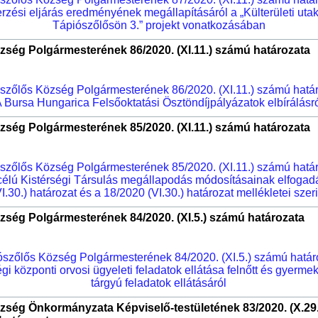
zési eljárás eredményének megállapításáról a „Külterületi utak
Tápiószőlősön 3.” projekt vonatkozásában
zség Polgármesterének 86/2020. (XI.11.) számú határozata
szőlős Község Polgármesterének 86/2020. (XI.11.) számú hatá
 Bursa Hungarica Felsőoktatási Ösztöndíjpályázatok elbírálásr
zség Polgármesterének 85/2020. (XI.11.) számú határozata
szőlős Község Polgármesterének 85/2020. (XI.11.) számú hatá
élú Kistérségi Társulás megállapodás módosításainak elfogad
VI.30.) határozat és a 18/2020 (VI.30.) határozat mellékletei szeri
zség Polgármesterének 84/2020. (XI.5.) számú határozata
ószőlős Község Polgármesterének 84/2020. (XI.5.) számú határ
gi központi orvosi ügyeleti feladatok ellátása felnőtt és gyerme
tárgyú feladatok ellátásáról
zség Önkormányzata Képviselő-testületének 83/2020. (X.29