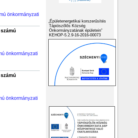
ámú önkormányzati
„Épületenergetikai korszerűsítés
Tápiószőlős Község
) számú
Önkormányzatának épületein”
KEHOP-5.2.9-16-2016-00073
ámú önkormányzati
) számú
ámú önkormányzati