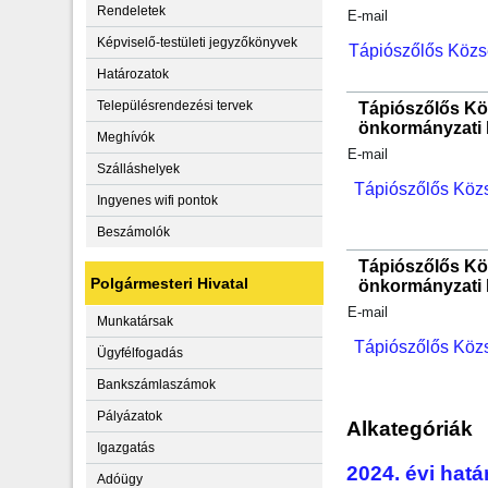
Rendeletek
E-mail
Képviselő-testületi jegyzőkönyvek
Tápiószőlős Közs
Határozatok
Településrendezési tervek
Tápiószőlős Kö
önkormányzati 
Meghívók
E-mail
Szálláshelyek
Tápiószőlős Közs
Ingyenes wifi pontok
Beszámolók
Tápiószőlős Kö
Polgármesteri Hivatal
önkormányzati 
E-mail
Munkatársak
Tápiószőlős Közs
Ügyfélfogadás
Bankszámlaszámok
Pályázatok
Alkategóriák
Igazgatás
2024. évi hat
Adóügy