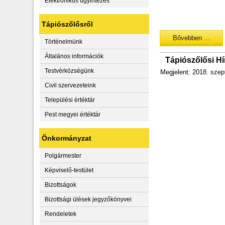
Elektronikus ügyintézés
Tápiószőlősről
Bővebben ...
Történelmünk
Általános információk
Tápiószőlősi H
Testvérközségünk
Megjelent: 2018. szep
Civil szervezeteink
Települési értéktár
Pest megyei értéktár
Önkormányzat
Polgármester
Képviselő-testület
Bizottságok
Bizottsági ülések jegyzőkönyvei
Rendeletek