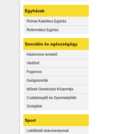
Egyházak
Római Katolikus Egyház
Református Egyház
Szociális és egészségügy
Háziorvosi rendelő
Védőnő
Fogorvos
Gyógyszertár
Idősek Gondozási Központja
Családsegítő és Gyermekjóléti
Szolgálat
Sport
Letölthető dokumentumok