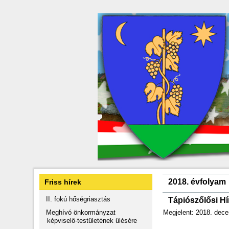
2018. évfolyam
Friss hírek
II. fokú hőségriasztás
Tápiószőlősi H
Meghívó önkormányzat
Megjelent: 2018. dec
képviselő-testületének ülésére