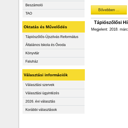
Beszámoló
Bővebben ...
TAO
Tápiószőlősi H
Oktatás és Művelődés
Megjelent: 2018. márc
Tápiószőlős-Újszilvás Református
Általános Iskola és Óvoda
Könyvtár
Faluház
Választási információk
Választási szervek
Választási ügyintézés
2026. évi választás
Korábbi választások