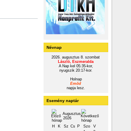
Névnap
2026. augusztus 8. szombat
László, Eszmeralda
A Nap kel 05:35-kor,
nyugszik 20:17-kor.
Holnap
Emőd
napja lesz.
Esemény naptár
Augusztus
2026
H
K
Sz
Cs
P
Szo
V