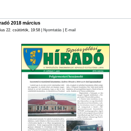
íradó 2018 március
ius 22. csütörtök, 19:58
|
Nyomtatás
|
E-mail