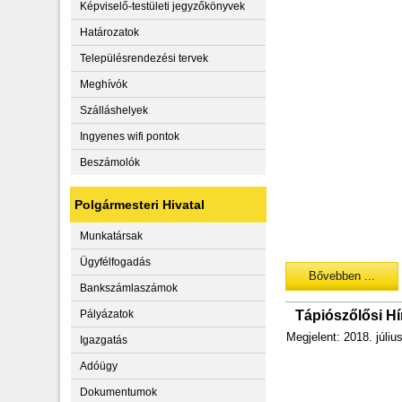
Képviselő-testületi jegyzőkönyvek
Határozatok
Településrendezési tervek
Meghívók
Szálláshelyek
Ingyenes wifi pontok
Beszámolók
Polgármesteri Hivatal
Munkatársak
Ügyfélfogadás
Bővebben ...
Bankszámlaszámok
Pályázatok
Tápiószőlősi Hí
Megjelent: 2018. júliu
Igazgatás
Adóügy
Dokumentumok