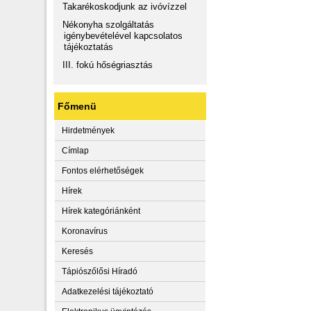
Takarékoskodjunk az ivóvízzel
Nékonyha szolgáltatás
igénybevételével kapcsolatos
tájékoztatás
III. fokú hőségriasztás
Főmenü
Hirdetmények
Címlap
Fontos elérhetőségek
Hírek
Hírek kategóriánként
Koronavírus
Keresés
Tápiószőlősi Híradó
Adatkezelési tájékoztató