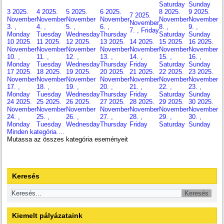
Saturday
Sunday
3
2025.
4
2025.
5
2025.
6
2025.
8
2025.
9
2025.
7
2025.
November
November
November
November
November
November
November
3. ,
4. ,
5. ,
6. ,
8. ,
9. ,
7. , Friday
Monday
Tuesday
Wednesday
Thursday
Saturday
Sunday
10
2025.
11
2025.
12
2025.
13
2025.
14
2025.
15
2025.
16
2025.
November
November
November
November
November
November
November
10. ,
11. ,
12. ,
13. ,
14. ,
15. ,
16. ,
Monday
Tuesday
Wednesday
Thursday
Friday
Saturday
Sunday
17
2025.
18
2025.
19
2025.
20
2025.
21
2025.
22
2025.
23
2025.
November
November
November
November
November
November
November
17. ,
18. ,
19. ,
20. ,
21. ,
22. ,
23. ,
Monday
Tuesday
Wednesday
Thursday
Friday
Saturday
Sunday
24
2025.
25
2025.
26
2025.
27
2025.
28
2025.
29
2025.
30
2025.
November
November
November
November
November
November
November
24. ,
25. ,
26. ,
27. ,
28. ,
29. ,
30. ,
Monday
Tuesday
Wednesday
Thursday
Friday
Saturday
Sunday
Minden kategória ...
Mutassa az összes kategória eseményeit
Keresés
Kiemelt pályázataink