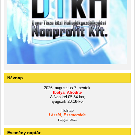
Névnap
2026. augusztus 7. péntek
Ibolya, Afrodité
A Nap kel 05:34-kor,
nyugszik 20:18-kor.
Holnap
László, Eszmeralda
napja lesz.
Esemény naptár