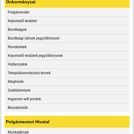
Önkormányzat
Polgármester
Képviselő-testület
Bizottságok
Bizottsági ülések jegyzőkönyvei
Rendeletek
Képviselő-testületi jegyzőkönyvek
Határozatok
Településrendezési tervek
Meghívók
Szálláshelyek
Ingyenes wifi pontok
Beszámolók
Polgármesteri Hivatal
Munkatársak