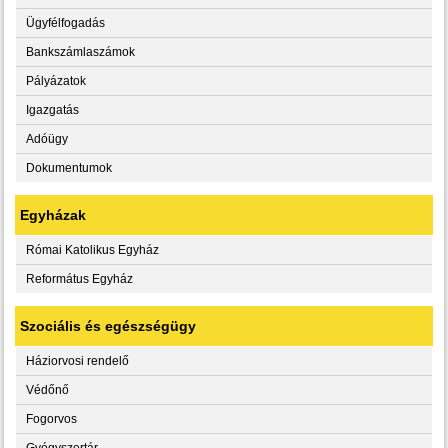
Ügyfélfogadás
Bankszámlaszámok
Pályázatok
Igazgatás
Adóügy
Dokumentumok
Egyházak
Római Katolikus Egyház
Református Egyház
Szociális és egészségügy
Háziorvosi rendelő
Védőnő
Fogorvos
Gyógyszertár