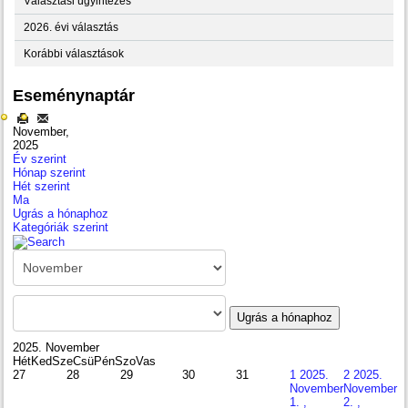
Választási ügyintézés
2026. évi választás
Korábbi választások
Eseménynaptár
November,
2025
Év szerint
Hónap szerint
Hét szerint
Ma
Ugrás a hónaphoz
Kategóriák szerint
Ugrás a hónaphoz
2025. November
Hét
Ked
Sze
Csü
Pén
Szo
Vas
27
28
29
30
31
1
2025.
2
2025.
November
November
1. ,
2. ,