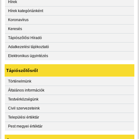
Hírek
Hírek kategóriánként
Koronavírus
Keresés
Tápiószőlősi Híradó
Adatkezelési tájékoztató
Elektronikus ügyintézés
Tápiószőlősről
Történelmünk
Általános információk
Testvérközségünk
Civil szervezeteink
Települési értéktár
Pest megyei értéktár